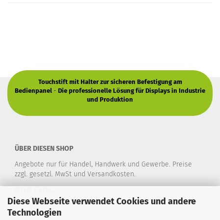
Touchstift mit Halter zur sicheren Befestigung am
Bedienpanel
-
Die professionelle Lösung für Displays in Industrie
und Produktion
ÜBER DIESEN SHOP
Angebote nur für Handel, Handwerk und Gewerbe. Preise
zzgl. gesetzl. MwSt und Versandkosten.
MEHR ÜBER...
Diese Webseite verwendet Cookies und andere
Impressum
Technologien
Kontakt