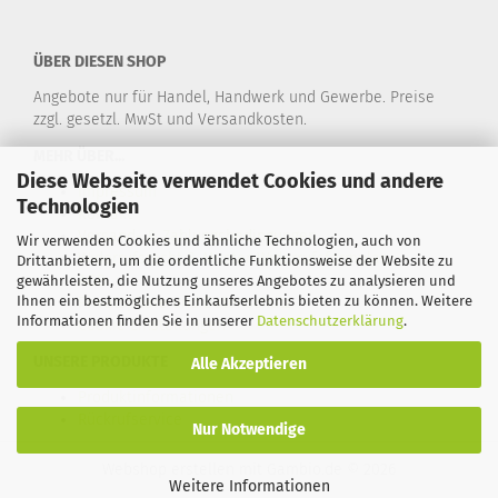
ÜBER DIESEN SHOP
Angebote nur für Handel, Handwerk und Gewerbe. Preise
zzgl. gesetzl. MwSt und Versandkosten.
MEHR ÜBER...
Diese Webseite verwendet Cookies und andere
Impressum
Technologien
Kontakt
Versand- & Zahlungsbedingungen
Wir verwenden Cookies und ähnliche Technologien, auch von
Widerrufsrecht & Muster-Widerrufsformular
Drittanbietern, um die ordentliche Funktionsweise der Website zu
AGB
gewährleisten, die Nutzung unseres Angebotes zu analysieren und
Ihnen ein bestmögliches Einkaufserlebnis bieten zu können. Weitere
Privatsphäre und Datenschutz
Informationen finden Sie in unserer
Datenschutzerklärung
.
Cookie Einstellungen
UNSERE PRODUKTE
Alle Akzeptieren
Produktinformationen
Rückrufservice
Nur Notwendige
Webshop erstellen
mit Gambio.de © 2026
Weitere Informationen