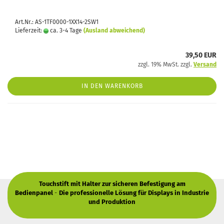
Art.Nr.: AS-1TF0000-1XX14-2SW1
Lieferzeit:
ca. 3-4 Tage
(Ausland abweichend)
39,50 EUR
zzgl. 19% MwSt. zzgl.
Versand
IN DEN WARENKORB
Touchstift mit Halter zur sicheren Befestigung am
Bedienpanel
-
Die professionelle Lösung für Displays in Industrie
und Produktion