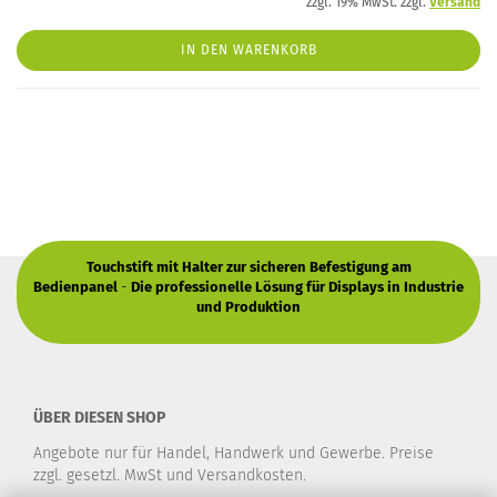
zzgl. 19% MwSt. zzgl.
Versand
IN DEN WARENKORB
Touchstift mit Halter zur sicheren Befestigung am
Bedienpanel
-
Die professionelle Lösung für Displays in Industrie
und Produktion
ÜBER DIESEN SHOP
Angebote nur für Handel, Handwerk und Gewerbe. Preise
zzgl. gesetzl. MwSt und Versandkosten.