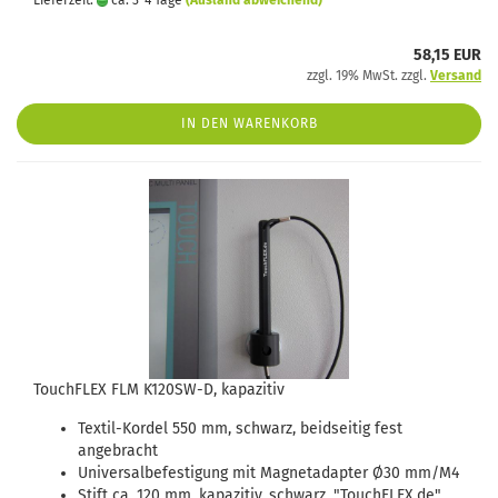
Lieferzeit:
ca. 3-4 Tage
(Ausland abweichend)
58,15 EUR
zzgl. 19% MwSt. zzgl.
Versand
IN DEN WARENKORB
TouchFLEX FLM K120SW-D, kapazitiv
Textil-Kordel 550 mm, schwarz, beidseitig fest
angebracht
Universalbefestigung mit Magnetadapter Ø30 mm/M4
Stift ca. 120 mm, kapazitiv, schwarz, "TouchFLEX.de"