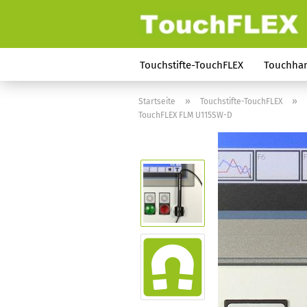
Touchstifte-TouchFLEX
Touchha
»
»
Startseite
Touchstifte-TouchFLEX
TouchFLEX FLM U115SW-D