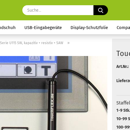
Suche...
ndschuh
USB-Eingabegeräte
Display-Schutzfolie
Compa
»
Serie U115 SW, kapazitiv + resistiv + SAW
Tou
Art.Nr.:
Lieferze
Staffe
1-9 Stk
10-99 S
100-999