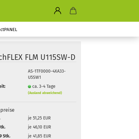
ctPANEL
chFLEX FLM U115SW-D
AS-1TF0000-4XA33-
U5SW1
it:
ca. 3-4 Tage
(Ausland abweichend)
lpreise
.
je 51,25 EUR
tk.
je 46,10 EUR
 Stk.
je 41,85 EUR