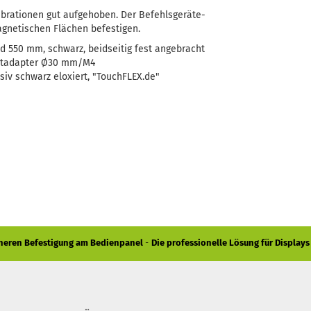
Vibrationen gut aufgehoben. Der Befehlsgeräte-
agnetischen Flächen befestigen.
d 550 mm, schwarz, beidseitig fest angebracht
netadapter Ø30 mm/M4
siv schwarz eloxiert, "TouchFLEX.de"
icheren Befestigung am Bedienpanel
-
Die professionelle Lösung für Displays