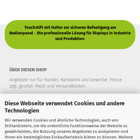
Touchstift mit Halter zur sicheren Befestigung am
Bedienpanel
-
Die professionelle Lösung für Displays in Industrie
und Produktion
ÜBER DIESEN SHOP
Angebote nur für Handel, Handwerk und Gewerbe. Preise
zzgl. gesetzl. MwSt und Versandkosten.
MEHR ÜBER...
Diese Webseite verwendet Cookies und andere
Impressum
Technologien
Kontakt
Versand- & Zahlungsbedingungen
Wir verwenden Cookies und ähnliche Technologien, auch von
Widerrufsrecht & Muster-Widerrufsformular
Drittanbietern, um die ordentliche Funktionsweise der Website zu
AGB
gewährleisten, die Nutzung unseres Angebotes zu analysieren und
Ihnen ein bestmögliches Einkaufserlebnis bieten zu können. Weitere
Privatsphäre und Datenschutz