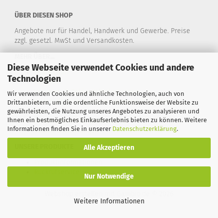
ÜBER DIESEN SHOP
Angebote nur für Handel, Handwerk und Gewerbe. Preise
zzgl. gesetzl. MwSt und Versandkosten.
MEHR ÜBER...
Diese Webseite verwendet Cookies und andere
Impressum
Technologien
Kontakt
Versand- & Zahlungsbedingungen
Wir verwenden Cookies und ähnliche Technologien, auch von
Widerrufsrecht & Muster-Widerrufsformular
Drittanbietern, um die ordentliche Funktionsweise der Website zu
AGB
gewährleisten, die Nutzung unseres Angebotes zu analysieren und
Ihnen ein bestmögliches Einkaufserlebnis bieten zu können. Weitere
Privatsphäre und Datenschutz
Informationen finden Sie in unserer
Datenschutzerklärung
.
Cookie Einstellungen
UNSERE PRODUKTE
Alle Akzeptieren
Produktinformationen
Rückrufservice
Nur Notwendige
Webshop erstellen
mit Gambio.de © 2026
Weitere Informationen