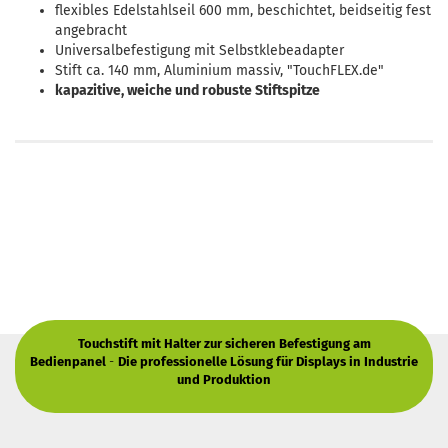
flexibles Edelstahlseil 600 mm, beschichtet, beidseitig fest
angebracht
Universalbefestigung mit Selbstklebeadapter
Stift ca. 140 mm, Aluminium massiv, "TouchFLEX.de"
kapazitive, weiche und robuste Stiftspitze
Touchstift mit Halter zur sicheren Befestigung am
Bedienpanel
-
Die professionelle Lösung für Displays in Industrie
und Produktion