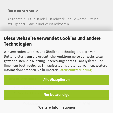
ÜBER DIESEN SHOP
Angebote nur für Handel, Handwerk und Gewerbe. Preise
zzgl. gesetzl. MwSt und Versandkosten.
MEHR ÜBER...
Diese Webseite verwendet Cookies und andere
Impressum
Technologien
Kontakt
Versand- & Zahlungsbedingungen
Wir verwenden Cookies und ähnliche Technologien, auch von
Widerrufsrecht & Muster-Widerrufsformular
Drittanbietern, um die ordentliche Funktionsweise der Website zu
AGB
gewährleisten, die Nutzung unseres Angebotes zu analysieren und
Ihnen ein bestmögliches Einkaufserlebnis bieten zu können. Weitere
Privatsphäre und Datenschutz
Informationen finden Sie in unserer
Datenschutzerklärung
.
Cookie Einstellungen
UNSERE PRODUKTE
Alle Akzeptieren
Produktinformationen
Rückrufservice
Nur Notwendige
Webshop erstellen
mit Gambio.de © 2026
Weitere Informationen