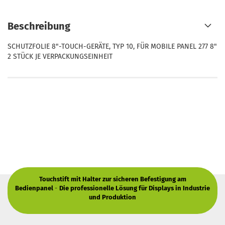
Beschreibung
SCHUTZFOLIE 8"-TOUCH-GERÄTE, TYP 10, FÜR MOBILE PANEL 277 8"
2 STÜCK JE VERPACKUNGSEINHEIT
Touchstift mit Halter zur sicheren Befestigung am
Bedienpanel
-
Die professionelle Lösung für Displays in Industrie
und Produktion