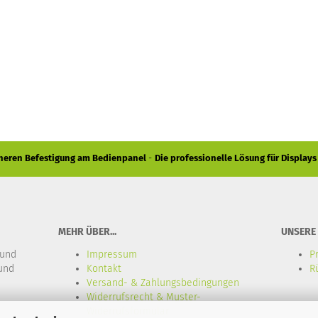
icheren Befestigung am Bedienpanel
-
Die professionelle Lösung für Displays
MEHR ÜBER...
UNSERE
 und
Impressum
P
 und
Kontakt
R
Versand- & Zahlungsbedingungen
Widerrufsrecht & Muster-
Widerrufsformular