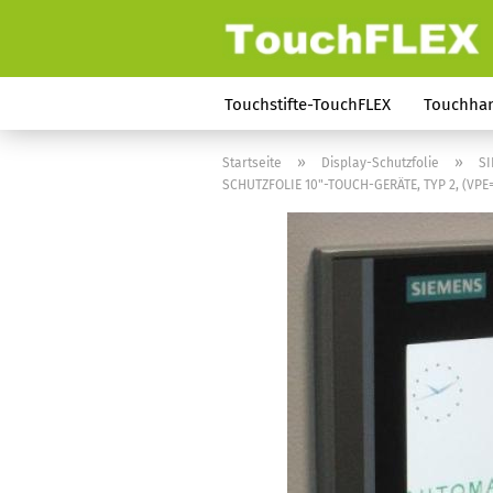
Touchstifte-TouchFLEX
Touchha
»
»
Startseite
Display-Schutzfolie
SI
SCHUTZFOLIE 10"-TOUCH-GERÄTE, TYP 2, (VPE=