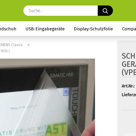
Suche...
ndschuh
USB-Eingabegeräte
Display-Schutzfolie
Compa
»
EMENS Classic
10St.)
SCH
GERÄ
(VPE
Art.Nr.:
Lieferze