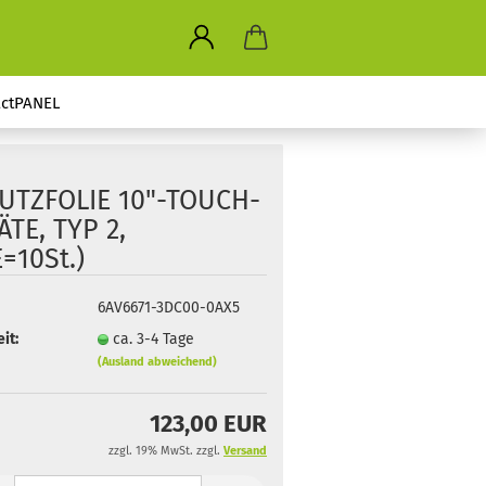
ctPANEL
UTZFOLIE 10"-TOUCH-
TE, TYP 2,
=10St.)
6AV6671-3DC00-0AX5
it:
ca. 3-4 Tage
(Ausland abweichend)
123,00 EUR
zzgl. 19% MwSt. zzgl.
Versand