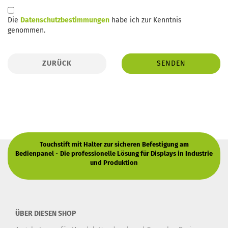
DATENSCHUTZBESTIMMUNGEN
Die
Datenschutzbestimmungen
habe ich zur Kenntnis
genommen.
ZURÜCK
SENDEN
Touchstift mit Halter zur sicheren Befestigung am
Bedienpanel
-
Die professionelle Lösung für Displays in Industrie
und Produktion
ÜBER DIESEN SHOP